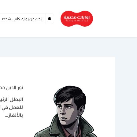
خطي
لى
لمحتوى
نور الدين م
للعمل في ال
بالألغاز…