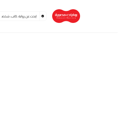
خطي
لى
لمحتوى