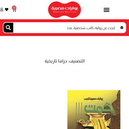
خطي
0
Cart
لى
لمحتوى
التصنيف: دراما تاريخية