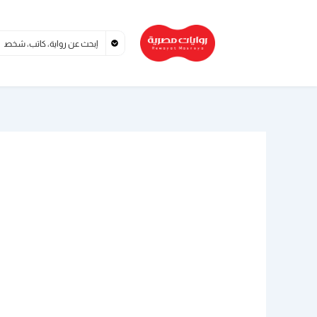
خطي
لى
لمحتوى