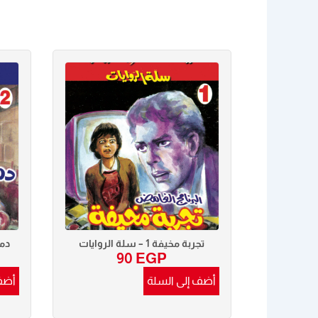
تجربة مخيفة 1 – سلة الروايات
دماء 
90
EGP
أضف إلى السلة
أضف