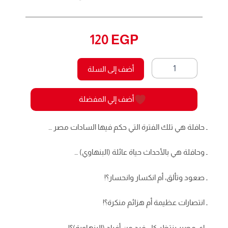
120
EGP
كمية
أضف إلى السلة
أرزاق
الجزء
الرابع
أضف إلي المفضلة
ـ حافلة هي تلك الفترة التي حكم فيها السادات مصر …
ـ وحافلة هي بالأحداث حياة عائلة (البنهاوي) …
ـ صعود وتألق، أم انكسار وانحسار؟!
ـ انتصارات عظيمة أم هزائم منكرة؟!
ـ إي مصير ينتظر كل فرد من أفراد (البنهاوية)؟!