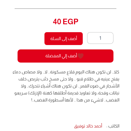
40
EGP
كمية
أضف إلى السلة
أسطورة
تختلف
43
أضف إلي المفضلة
-
ما
وراء
كلا.. لن تكون هناك اليوم قلاع مسكونة.. لا.. ولا مصاص دماء
الطبيعة
يفتح عينيه في ظلام قبو .. ولا حتى مسخ ذئب يتربص خلف
الأشجار في ضوء القمر.. لن تكون هناك أشياء تتحرك.. ولا
نباتات وقحة، ولا تعاويذ قديمة أطلقها كهنة (الإزتك) سريعو
الغضب.. لاشيء من هذا .. لأنها أسطورة الغضب..!
الكاتب :
أحمد خالد توفيق