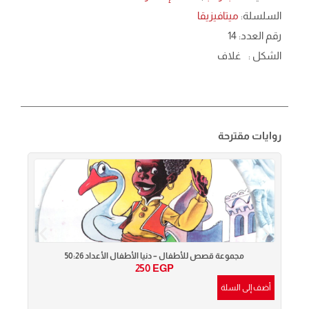
السلسلة:
ميتافيزيقا
رقم العدد: 14
الشكل :
غلاف
روايات مقترحة
مجموعة قصص للأطفال – دنيا الأطفال الأعداد 50:26
250
EGP
أضف إلى السلة
أضف إ