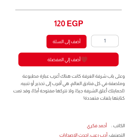
120
EGP
كمية
أضف إلى السلة
أوتيل
سان
روزان
أضف إلي المفضلة
14
-
ميتافيزيقا
وعلى باب شرفة الغرفة كانت هناك أغرب عبارة مطبوعة
وملصقة في كل فنادق العالم، هي أقرب إلى تحذير أو تنبيه:
(لحمايتك أغلق الشرفة جيدًا، ولا تتركها مفتوحة أبدًا)، وقد تمت
كتابتها بلغات متعددة!
الكاتب :
أحمد فكري
التصنيف:
أدب رعب
,
احدث الإصدارات