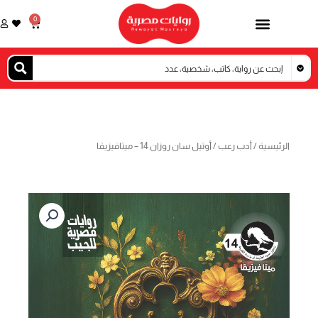
خطي
0
Cart
لى
لمحتوى
الرئيسية
/
أدب رعب
/ أوتيل سان روزان 14 – ميتافيزيقا