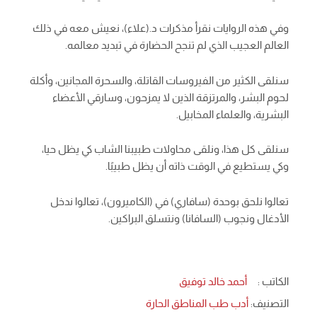
وفي هذه الروايات نقرأ مذكرات د.(علاء)، نعيش معه في ذلك
العالم العجيب الذي لم تنجح الحضارة في تبديد معالمه.
سنلقى الكثير من الفيروسات القاتلة، والسحرة المجانين، وأكلة
لحوم البشر، والمرتزقة الذين لا يمزحون، وسارقي الأعضاء
البشرية، والعلماء المخابيل.
سنلقى كل هذا، ونلقى محاولات طبيبنا الشاب كي يظل حيا،
وكي يستطيع في الوقت ذاته أن يظل طبيبًا.
تعالوا نلحق بوحدة (سافاري) في (الكاميرون)، تعالوا ندخل
الأدغال ونجوب (السافانا) ونتسلق البراكين.
الكاتب :
أحمد خالد توفيق
التصنيف:
أدب طب المناطق الحارة