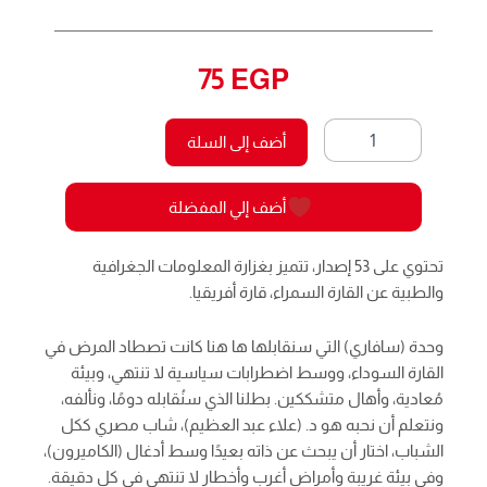
75
EGP
كمية
أضف إلى السلة
الآن
تراه
7
أضف إلي المفضلة
-
سافاري
تحتوي على 53 إصدار، تتميز بغزارة المعلومات الجغرافية
والطبية عن القارة السمراء، قارة أفريقيا.
وحدة (سافاري) التي سنقابلها ها هنا كانت تصطاد المرض في
القارة السوداء، ووسط اضطرابات سياسية لا تنتهي، وبيئة
مُعادية، وأهال متشككين. بطلنا الذي سنُقابله دومًا، ونألفه،
ونتعلم أن نحبه هو د. (علاء عبد العظيم)، شاب مصري ككل
الشباب، اختار أن يبحث عن ذاته بعيدًا وسط أدغال (الكاميرون)،
وفي بيئة غريبة وأمراض أغرب وأخطار لا تنتهي في كل دقيقة.