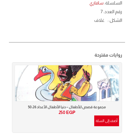
السلسلة:
سافاري
رقم العدد: 7
الشكل :
غلاف
روايات مقترحة
مجموعة قصص للأطفال – دنيا الأطفال الأعداد 50:26
250
EGP
أضف إلى السلة
أضف إ