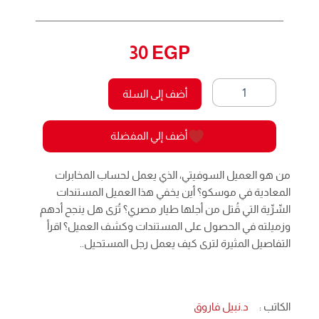
30
EGP
كمية
أضف إلى السلة
الجليد
الدامي
5
أضف إلي المفضلة
-
رجل
المستحيل
من هو العميل السوفيتي، الذي يعمل لحساب المخابرات
المعادية في موسكو؟ أين يخفي هذا العميل المستندات
السِّرِّية التي قُتل من أجلها طيار مصري؟ تُرَى هل ينجح أدهم
وزميلته في الحصول على المستندات وكشف العميل؟ اقرأ
التفاصيل المثيرة لترى كيف يعمل رجل المستحيل..
الكاتب :
د.نبيل فاروق