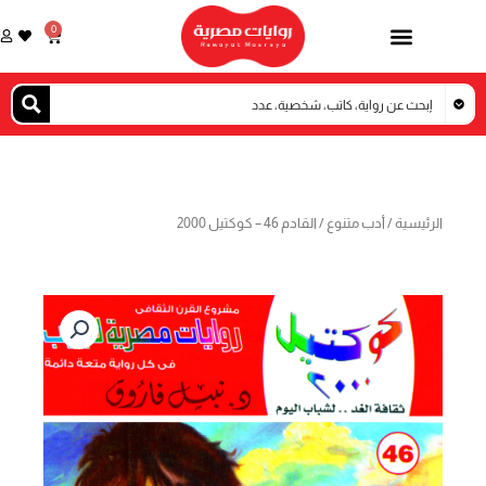
خطي
0
Cart
لى
لمحتوى
الرئيسية
/
أدب متنوع
/ القادم 46 – كوكتيل 2000