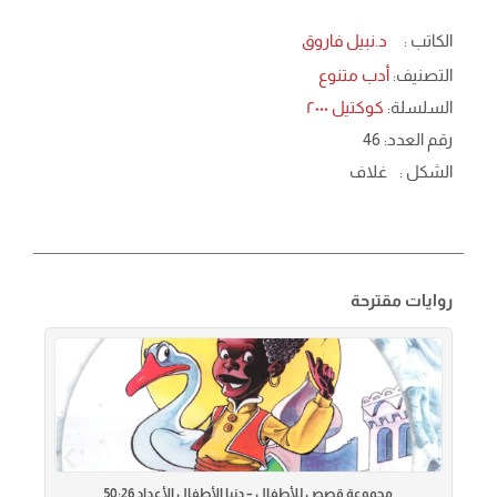
الكاتب :
د.نبيل فاروق
التصنيف:
أدب متنوع
السلسلة:
كوكتيل ٢٠٠٠
رقم العدد: 46
الشكل :
غلاف
روايات مقترحة
مجموعة قصص للأطفال – دنيا الأطفال الأعداد 50:26