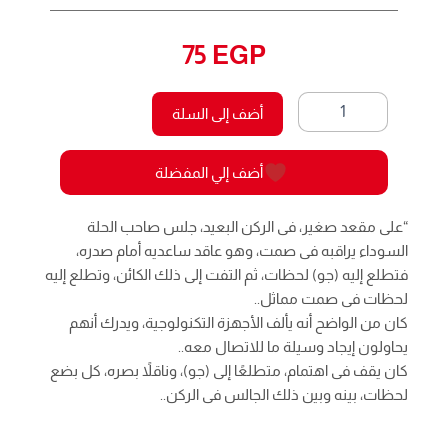
75
EGP
كمية
أضف إلى السلة
القادم
46
-
أضف إلي المفضلة
كوكتيل
2000
“على مقعد صغير، فى الركن البعيد، جلس صاحب الحلة
السوداء يراقبه فى صمت، وهو عاقد ساعديه أمام صدره،
فتطلع إليه (جو) لحظات، ثم التفت إلى ذلك الكائن، وتطلع إليه
لحظات فى صمت مماثل..
كان من الواضح أنه يألف الأجهزة التكنولوجية، ويدرك أنهم
يحاولون إيجاد وسيلة ما للاتصال معه..
كان يقف فى اهتمام، متطلعًا إلى (جو)، وناقلاً بصره، كل بضع
لحظات، بينه وبين ذلك الجالس فى الركن..