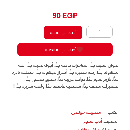
90
EGP
كمية
أضف إلى السلة
اللعنة
1
19
أضف إلي المفضلة
-
سلة
الروايات
عنوان مخيف جدًّا، مغامرات خاصة جدًّا، أجواء عجيبة جدًّا، لغة
مجهولة جدًّا، رحلة قصيرة جدًّا، أسرار مجهولة جدًّا، شجاعة نادرة
جدًّا، تاريخ قديم جدًّا، دوافع غريبة جدًّا، تحقيق صحفي جدًّا،
تفسيرات مقنعة جدًّا، شخصية غامضة جدًّا، ولعنة شريرة جدًّا!!!
الكاتب :
مجموعة مؤلفين
التصنيف:
أدب متنوع
السلسلة:
سلة الروايات