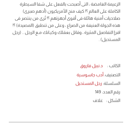
الزعيمة الغامضة ، التى أصبحت بالفعل على شفا السيطرة
الكاملة على العالم ؟! كيف منح الأمريكيون (أدهم صبرى)
صلاحيات أمنية هائلة فى أقوى أجهزتهم ؟! تُرى من ينتصر فى
هذه الجولة العنيفة من الصراع ، وعلى من تنطبق (المصيدة) ؟!
اقرإ التفاصيل المثيرة ، وقاتل بعقلك وكيـانك مـع الرجل .. (رجل
المستحيل) .
الكاتب :
د.نبيل فاروق
التصنيف:
أدب جاسوسية
السلسلة:
رجل المستحيل
رقم العدد: 149
الشكل :
غلاف