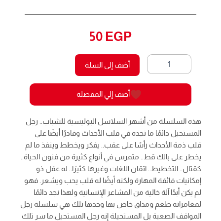
50
EGP
كمية
أضف إلى السلة
المصيدة
149
-
أضف إلي المفضلة
رجل
المستحيل
هذه السلسلة من أشهر السلاسل البوليسية للشباب.. رجل
المستحيل دائمًا ما تجده في قلب الأحداث وقادرًا أيضًا على
قلب ذمة الأحداث رأسًا على عقب.. يفكر ويخطط وينفذ ما لم
يخطر على بالك قط.. متمرس في أنواع كثيرة من فنون الحياة..
كقتال.. التخطيط.. اتقان اللغات وغيرها كثيرًا.. له عقل ذو
إمكانيات فائقة المهارة ولكنه أيضًا له قلب يحب ويشعر. فهو
لم يكن أبدًا آلة خالية من المشاعر الإنسانية ولهذا نجد دائمًا
لمغامراته طعم ومذاق خاص بها وحدها تلك هي سلسلة رجل
المواقف الصعبة بل المستحيلة إنه رجل المستحيل.ما سر تلك