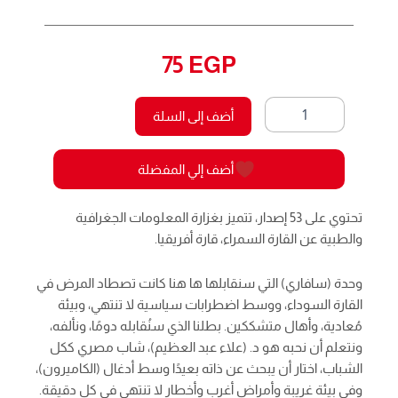
75
EGP
كمية
أضف إلى السلة
حكاية
ثقب
29
أضف إلي المفضلة
-
سافاري
تحتوي على 53 إصدار، تتميز بغزارة المعلومات الجغرافية
والطبية عن القارة السمراء، قارة أفريقيا.
وحدة (سافاري) التي سنقابلها ها هنا كانت تصطاد المرض في
القارة السوداء، ووسط اضطرابات سياسية لا تنتهي، وبيئة
مُعادية، وأهال متشككين. بطلنا الذي سنُقابله دومًا، ونألفه،
ونتعلم أن نحبه هو د. (علاء عبد العظيم)، شاب مصري ككل
الشباب، اختار أن يبحث عن ذاته بعيدًا وسط أدغال (الكاميرون)،
وفي بيئة غريبة وأمراض أغرب وأخطار لا تنتهي في كل دقيقة.