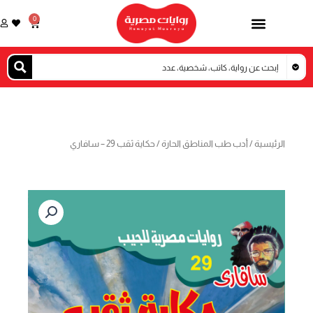
خطي
0
Cart
لى
لمحتوى
الرئيسية
/
أدب طب المناطق الحارة
/ حكاية ثقب 29 – سافاري