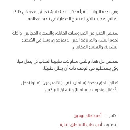
وفي هذه الروايات نقرأ مذكرات د.(علاء)، نعيش معه في ذلك
العالم العجيب الذي لم تنجح الحضارة في تبديد معالمه.
سنلقى الكثير من الفيروسات القاتلة، والسحرة المجانين، وأكلة
لحوم البشر، والمرتزقة الذين لا يمزحون، وسارقي الأعضاء
البشرية، والعلماء المخابيل.
سنلقى كل هذا، ونلقى محاولات طبيبنا الشاب كي يظل حيا،
وكي يستطيع في الوقت ذاته أن يظل طبيبًا.
تعالوا نلحق بوحدة (سافاري) في (الكاميرون)، تعالوا ندخل
الأدغال ونجوب (السافانا) ونتسلق البراكين.
الكاتب :
أحمد خالد توفيق
التصنيف:
أدب طب المناطق الحارة