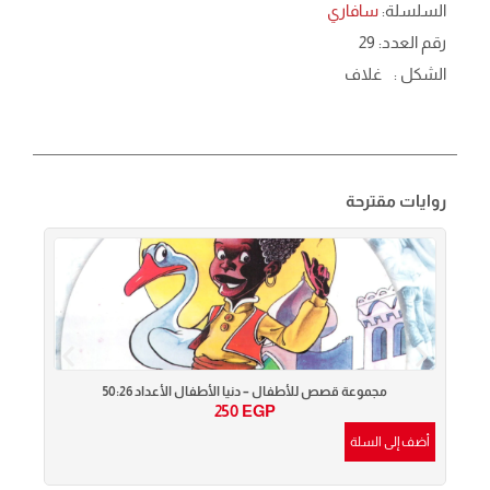
السلسلة:
سافاري
رقم العدد: 29
الشكل :
غلاف
روايات مقترحة
مجموعة قصص للأطفال – دنيا الأطفال الأعداد 50:26
250
EGP
أضف إلى السلة
أضف إ