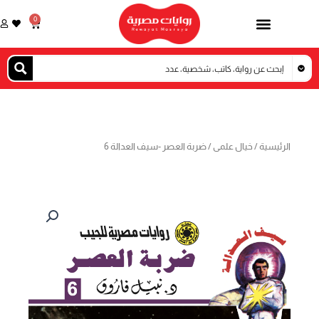
خطي
0
Cart
لى
لمحتوى
الرئيسية
/
خيال علمى
/ ضربة العصر -سيف العدالة 6