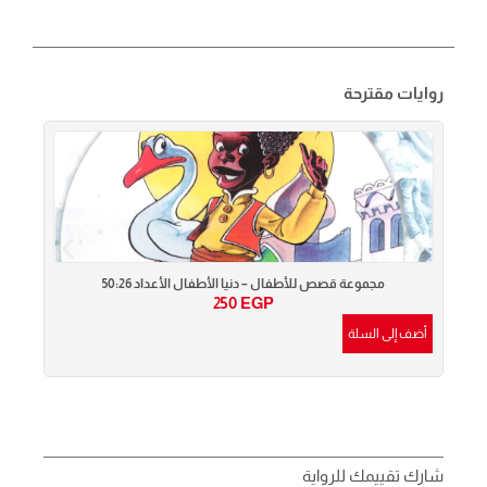
روايات مقترحة
مجموعة قصص للأطفال – دنيا الأطفال الأعداد 50:26
250
EGP
أضف إلى السلة
أضف إ
شارك تقييمك للرواية