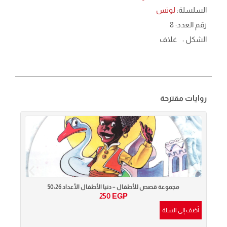
السلسلة:
لوتس
رقم العدد: 8
الشكل :
غلاف
روايات مقترحة
مجموعة قصص للأطفال – دنيا الأطفال الأعداد 50:26
250
EGP
أضف إلى السلة
أضف إ