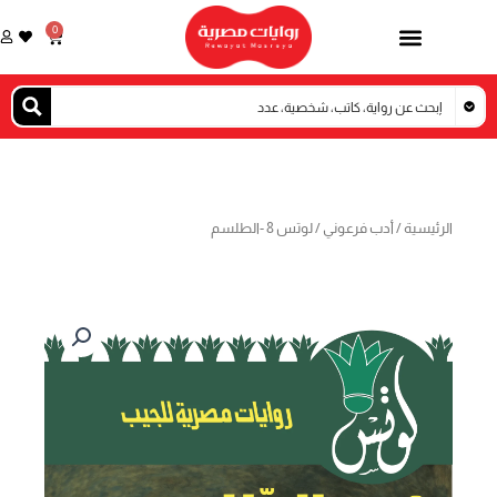
خطي
0
Cart
لى
لمحتوى
الرئيسية
/
أدب فرعوني
/ لوتس 8 -الطلسم