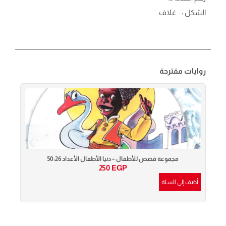
الشكل :
غلاف
روايات مقترحة
مجموعة قصص للأطفال – دنيا الأطفال الأعداد 50:26
250
EGP
أضف إلى السلة
أضف إ