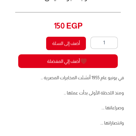
150
EGP
كمية
أضف إلى السلة
وسقطت
كل
الرءوس
أضف إلي المفضلة
3
-أعداد
خاصة-
في يونيو عام 1955 أنشئت المخابرات المصرية …
حرب
الجواسيس
ومنذ اللحظة الأولى بدأت عملها …
وصراعاتها ….
وانتصاراتها ….