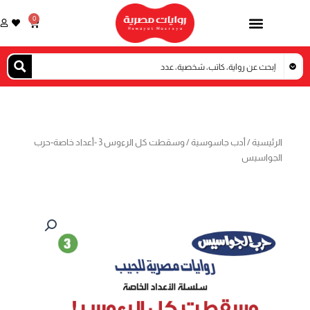
خطي
0
Cart
لى
لمحتوى
الرئيسية
/
أدب جاسوسية
/ وسقطت كل الرءوس 3 -أعداد خاصة-حرب
الجواسيس