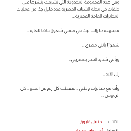
وفي هذه المجموعة المحدودة التي تشرفت بنشرها على
حلقات في مجلة الشباب المصرية عدد قليل جدًا من عمليات
المخابرات العامة المصرية….
مجموعة ما زالت تبث في نفسي شعورًا خاصًا للغاية …
شعورًا بأنني مصري …
وبأنني شديد الفخر بمصريتي…
إلى الأبد …
وأنه مع مخابرات وطني .. سقطت كل رءوس العدو … كل
الرءوس ….
الكاتب :
د.نبيل فاروق
التصنيف:
أدب جاسوسية